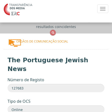
Toggl
navig
Apenas
OCS
Entidades
Tudo
resultados coincidentes
ÓRGÃOS DE COMUNICAÇÃO SOCIAL
The Portuguese Jewish
News
Número de Registo
Tipo de OCS