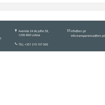
Avenida 24 de Julho 58,
info@erc.pt
1200-869 Lisboa
info.transparencia@erc.pt
O
TEL: +351 210 107 000