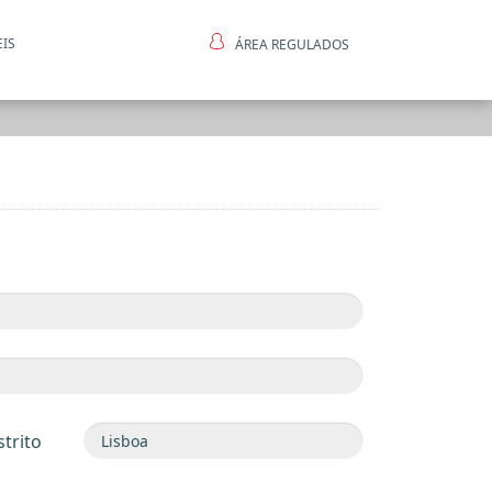
EIS
ÁREA REGULADOS
ntes
strito