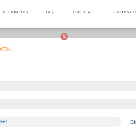
DELIBERAÇÕES
FAQ
LEGISLAÇÃO
LIGAÇÕES ÚT
Apenas resultados coincide
OCS
Entidades
Tudo
CIAL
lves
Di