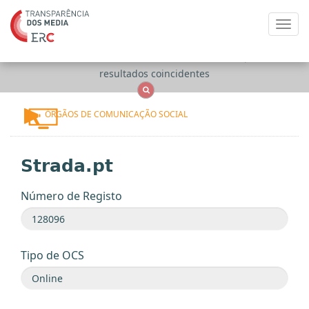
Toggl
navig
Apenas
OCS
Entidades
Tudo
resultados coincidentes
ÓRGÃOS DE COMUNICAÇÃO SOCIAL
Strada.pt
Número de Registo
Tipo de OCS