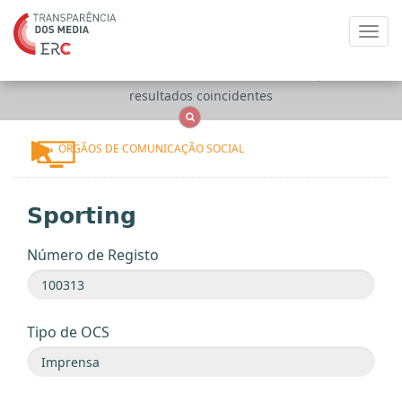
Toggl
navig
Apenas
OCS
Entidades
Tudo
resultados coincidentes
ÓRGÃOS DE COMUNICAÇÃO SOCIAL
Sporting
Número de Registo
Tipo de OCS