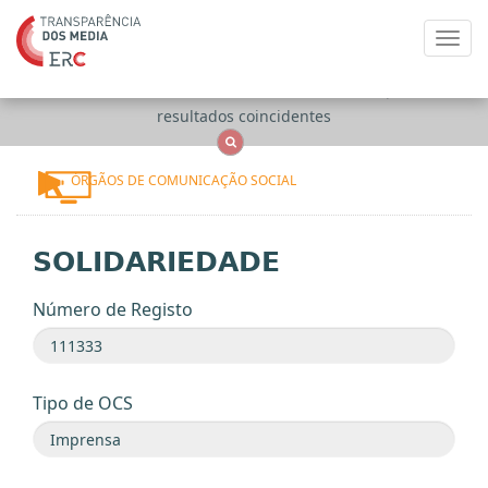
Toggl
navig
Apenas
OCS
Entidades
Tudo
resultados coincidentes
ÓRGÃOS DE COMUNICAÇÃO SOCIAL
SOLIDARIEDADE
Número de Registo
Tipo de OCS