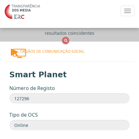
Toggl
navig
Apenas
OCS
Entidades
Tudo
resultados coincidentes
ÓRGÃOS DE COMUNICAÇÃO SOCIAL
Smart Planet
Número de Registo
Tipo de OCS