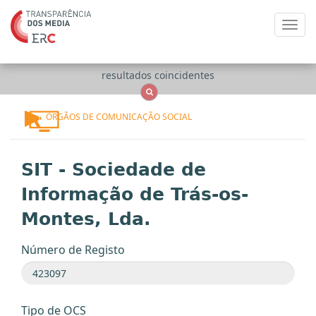
Toggl
navig
Apenas
OCS
Entidades
Tudo
resultados coincidentes
ÓRGÃOS DE COMUNICAÇÃO SOCIAL
SIT - Sociedade de
Informação de Trás-os-
Montes, Lda.
Número de Registo
Tipo de OCS