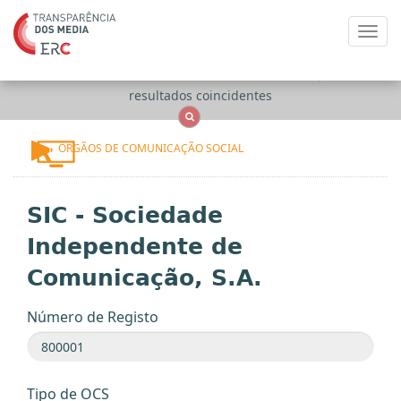
Toggl
navig
Apenas
OCS
Entidades
Tudo
resultados coincidentes
ÓRGÃOS DE COMUNICAÇÃO SOCIAL
SIC - Sociedade
Independente de
Comunicação, S.A.
Número de Registo
Tipo de OCS