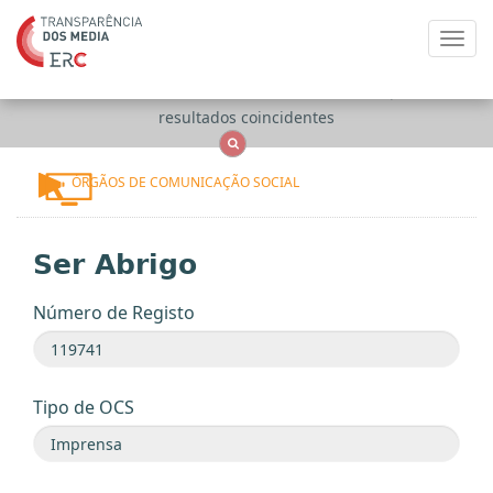
Toggl
navig
Apenas
OCS
Entidades
Tudo
resultados coincidentes
ÓRGÃOS DE COMUNICAÇÃO SOCIAL
Ser Abrigo
Número de Registo
Tipo de OCS