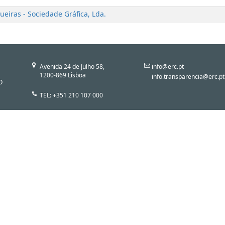
eiras - Sociedade Gráfica, Lda.
Avenida 24 de Julho 58,
info@erc.pt
1200-869 Lisboa
info.transparencia@erc.pt
O
TEL: +351 210 107 000