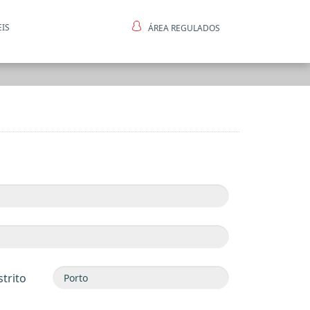
EIS
ÁREA REGULADOS
ntes
strito