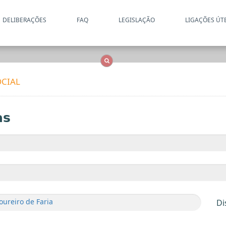
DELIBERAÇÕES
FAQ
LEGISLAÇÃO
LIGAÇÕES ÚT
Apenas resultados coincide
OCS
Entidades
Tudo
CIAL
as
ureiro de Faria
Di