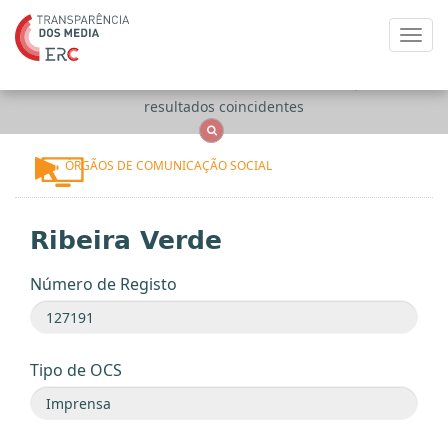
Toggl
navig
Apenas
OCS
Entidades
Tudo
resultados coincidentes
ÓRGÃOS DE COMUNICAÇÃO SOCIAL
Ribeira Verde
Número de Registo
Tipo de OCS