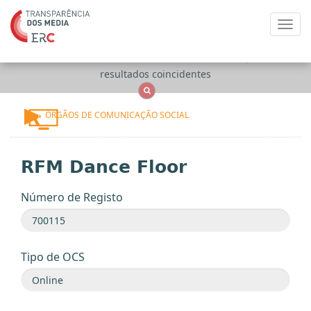
Toggl
navig
Apenas
OCS
Entidades
Tudo
resultados coincidentes
ÓRGÃOS DE COMUNICAÇÃO SOCIAL
RFM Dance Floor
Número de Registo
Tipo de OCS