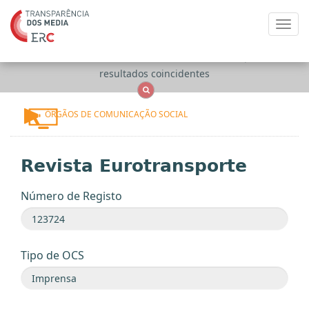
Toggl
navig
Apenas
OCS
Entidades
Tudo
resultados coincidentes
ÓRGÃOS DE COMUNICAÇÃO SOCIAL
Revista Eurotransporte
Número de Registo
Tipo de OCS