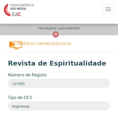
Toggl
navig
Apenas
OCS
Entidades
Tudo
resultados coincidentes
ÓRGÃOS DE COMUNICAÇÃO SOCIAL
Revista de Espiritualidade
Número de Registo
Tipo de OCS