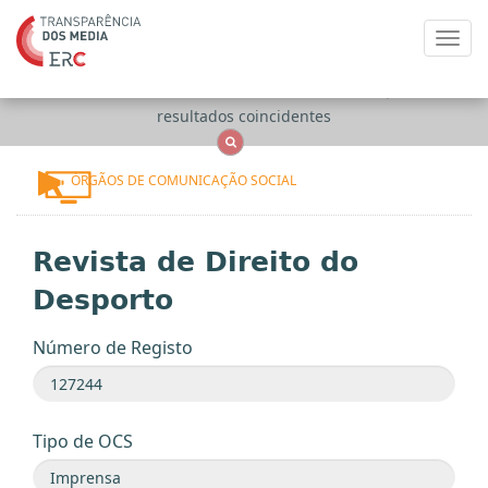
Toggl
navig
Apenas
OCS
Entidades
Tudo
resultados coincidentes
ÓRGÃOS DE COMUNICAÇÃO SOCIAL
Revista de Direito do
Desporto
Número de Registo
Tipo de OCS