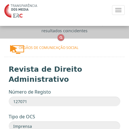
Toggl
navig
Apenas
OCS
Entidades
Tudo
resultados coincidentes
ÓRGÃOS DE COMUNICAÇÃO SOCIAL
Revista de Direito
Administrativo
Número de Registo
Tipo de OCS