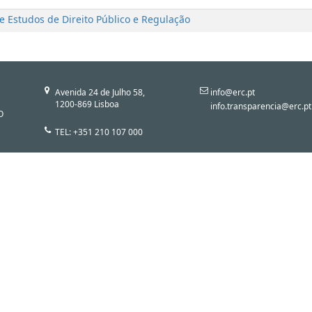
e Estudos de Direito Público e Regulação
Avenida 24 de Julho 58,
info@erc.pt
1200-869 Lisboa
info.transparencia@erc.pt
O
TEL: +351 210 107 000