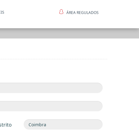
EIS
ÁREA REGULADOS
ntes
strito