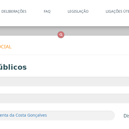
DELIBERAÇÕES
FAQ
LEGISLAÇÃO
LIGAÇÕES ÚT
Apenas resultados coincide
OCS
Entidades
Tudo
CIAL
úblicos
enta da Costa Gonçalves
Di