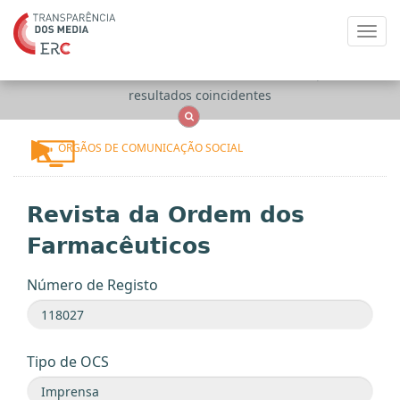
Toggl
navig
Apenas
OCS
Entidades
Tudo
resultados coincidentes
ÓRGÃOS DE COMUNICAÇÃO SOCIAL
Revista da Ordem dos
Farmacêuticos
Número de Registo
Tipo de OCS