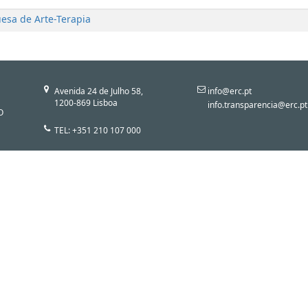
esa de Arte-Terapia
Avenida 24 de Julho 58,
info@erc.pt
1200-869 Lisboa
info.transparencia@erc.pt
O
TEL: +351 210 107 000