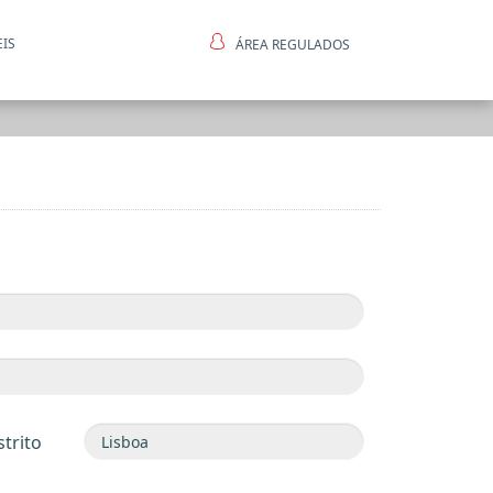
EIS
ÁREA REGULADOS
ntes
strito