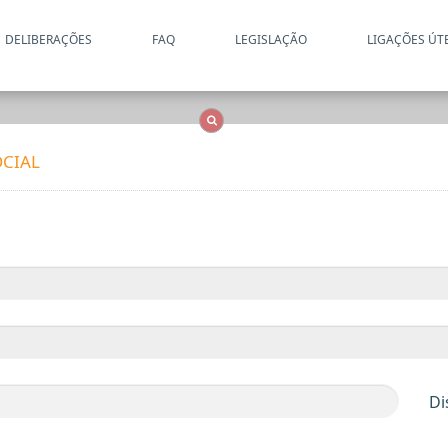
DELIBERAÇÕES
FAQ
LEGISLAÇÃO
LIGAÇÕES ÚT
Apenas resultados coincide
OCS
Entidades
Tudo
CIAL
Di