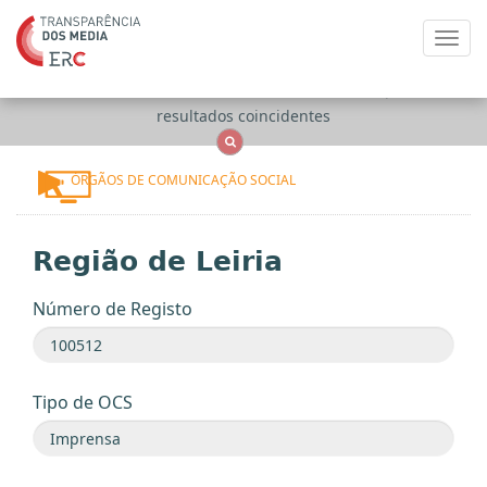
Toggl
navig
Apenas
OCS
Entidades
Tudo
resultados coincidentes
ÓRGÃOS DE COMUNICAÇÃO SOCIAL
Região de Leiria
Número de Registo
Tipo de OCS