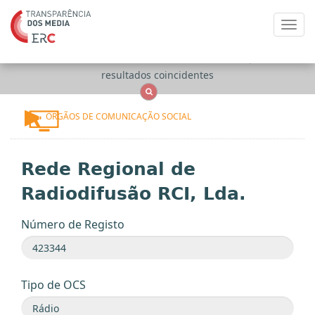
Toggl
navig
Apenas
OCS
Entidades
Tudo
resultados coincidentes
ÓRGÃOS DE COMUNICAÇÃO SOCIAL
Rede Regional de
Radiodifusão RCI, Lda.
Número de Registo
Tipo de OCS