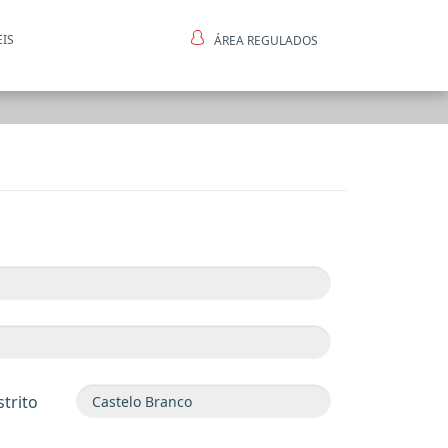
EIS
ÁREA REGULADOS
ntes
strito