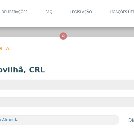
DELIBERAÇÕES
FAQ
LEGISLAÇÃO
LIGAÇÕES ÚT
Apenas resultados coincide
OCS
Entidades
Tudo
CIAL
ovilhã, CRL
a Almeida
Di