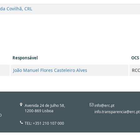
da Covilhã, CRL
Responsável
OCS
João Manuel Flores Casteleiro Alves
RCC
Avenida 24 de Julho 58,
info@erc.pt
1200-869 Lisboa
info.transparencia@erc.pt
O
TEL: +351 210 107 000