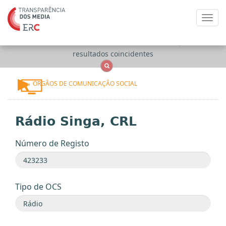
Toggl
navig
Apenas
OCS
Entidades
Tudo
resultados coincidentes
ÓRGÃOS DE COMUNICAÇÃO SOCIAL
Rádio Singa, CRL
Número de Registo
Tipo de OCS