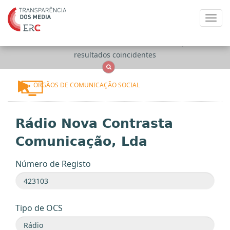
Toggl
navig
Apenas
OCS
Entidades
Tudo
resultados coincidentes
ÓRGÃOS DE COMUNICAÇÃO SOCIAL
Rádio Nova Contrasta
Comunicação, Lda
Número de Registo
Tipo de OCS