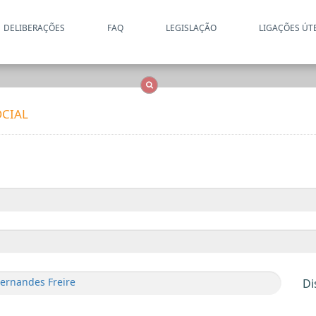
DELIBERAÇÕES
FAQ
LEGISLAÇÃO
LIGAÇÕES ÚT
Apenas resultados coincide
OCS
Entidades
Tudo
CIAL
Fernandes Freire
Di