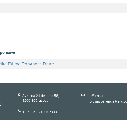
ponsável
ília Fátima Fernandes Freire
Avenida 24 de Julho 58,
info@erc.pt
1200-869 Lisboa
info.transparencia@erc.pt
O
TEL: +351 210 107 000