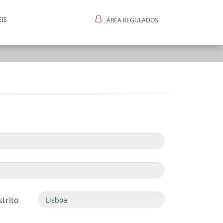
EIS
ÁREA REGULADOS
ntes
strito