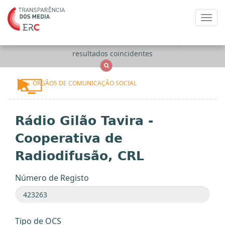
Toggl
navig
Apenas
OCS
Entidades
Tudo
resultados coincidentes
ÓRGÃOS DE COMUNICAÇÃO SOCIAL
Rádio Gilão Tavira -
Cooperativa de
Radiodifusão, CRL
Número de Registo
Tipo de OCS