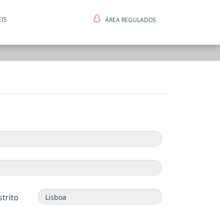
EIS
ÁREA REGULADOS
ntes
strito