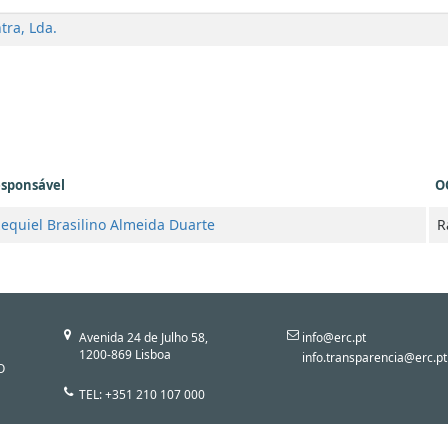
tra, Lda.
sponsável
O
equiel Brasilino Almeida Duarte
R
Avenida 24 de Julho 58,
info@erc.pt
1200-869 Lisboa
info.transparencia@erc.pt
O
TEL: +351 210 107 000