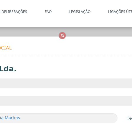
DELIBERAÇÕES
FAQ
LEGISLAÇÃO
LIGAÇÕES ÚT
Apenas resultados coincide
OCS
Entidades
Tudo
CIAL
Lda.
ia Martins
Di