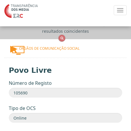
Toggl
navig
Apenas
OCS
Entidades
Tudo
resultados coincidentes
ÓRGÃOS DE COMUNICAÇÃO SOCIAL
Povo Livre
Número de Registo
Tipo de OCS