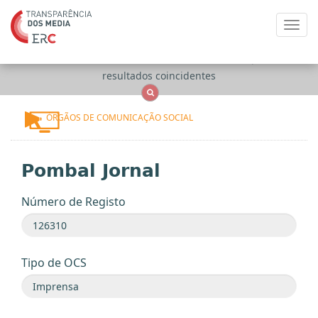
Toggl
navig
Apenas
OCS
Entidades
Tudo
resultados coincidentes
ÓRGÃOS DE COMUNICAÇÃO SOCIAL
Pombal Jornal
Número de Registo
Tipo de OCS