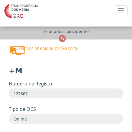
Toggl
navig
Apenas
OCS
Entidades
Tudo
resultados coincidentes
ÓRGÃOS DE COMUNICAÇÃO SOCIAL
+M
Número de Registo
Tipo de OCS