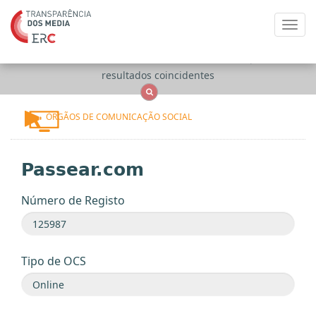
Toggl
navig
Apenas
OCS
Entidades
Tudo
resultados coincidentes
ÓRGÃOS DE COMUNICAÇÃO SOCIAL
Passear.com
Número de Registo
Tipo de OCS