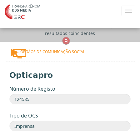
Toggl
navig
Apenas
OCS
Entidades
Tudo
resultados coincidentes
ÓRGÃOS DE COMUNICAÇÃO SOCIAL
Opticapro
Número de Registo
Tipo de OCS