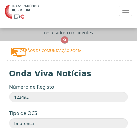
Toggl
navig
Apenas
OCS
Entidades
Tudo
resultados coincidentes
ÓRGÃOS DE COMUNICAÇÃO SOCIAL
Onda Viva Notícias
Número de Registo
Tipo de OCS