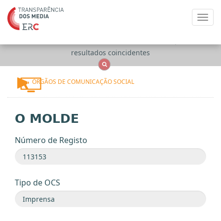
Toggl
navig
Apenas
OCS
Entidades
Tudo
resultados coincidentes
ÓRGÃOS DE COMUNICAÇÃO SOCIAL
O MOLDE
Número de Registo
Tipo de OCS