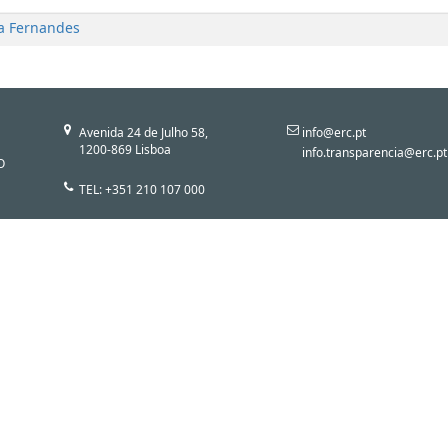
a Fernandes
Avenida 24 de Julho 58,
info@erc.pt
1200-869 Lisboa
info.transparencia@erc.pt
O
TEL: +351 210 107 000