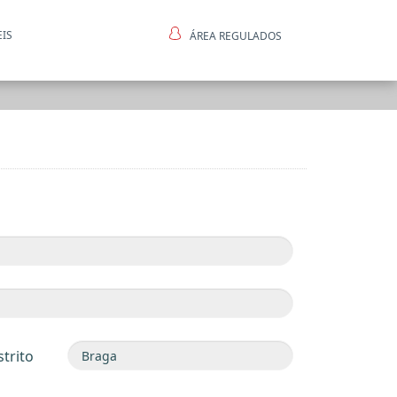
EIS
ÁREA REGULADOS
ntes
strito