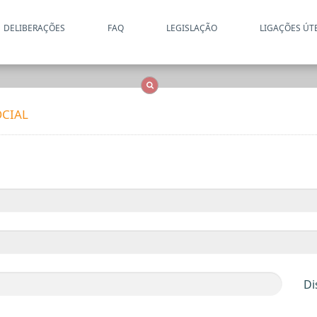
DELIBERAÇÕES
FAQ
LEGISLAÇÃO
LIGAÇÕES ÚT
Apenas resultados coincide
OCS
Entidades
Tudo
CIAL
Di