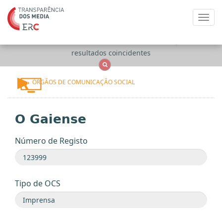
Toggl
navig
Apenas
OCS
Entidades
Tudo
resultados coincidentes
ÓRGÃOS DE COMUNICAÇÃO SOCIAL
O Gaiense
Número de Registo
Tipo de OCS