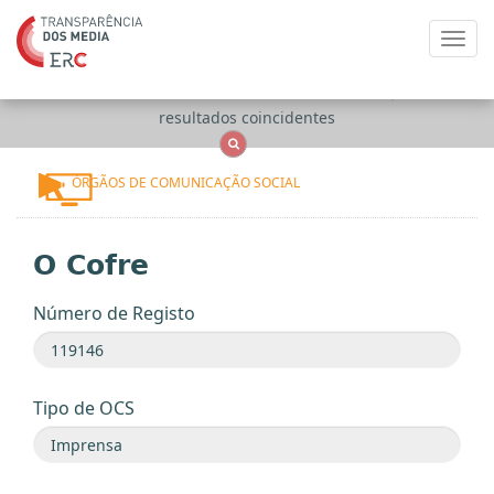
Toggl
navig
Apenas
OCS
Entidades
Tudo
resultados coincidentes
ÓRGÃOS DE COMUNICAÇÃO SOCIAL
O Cofre
Número de Registo
Tipo de OCS