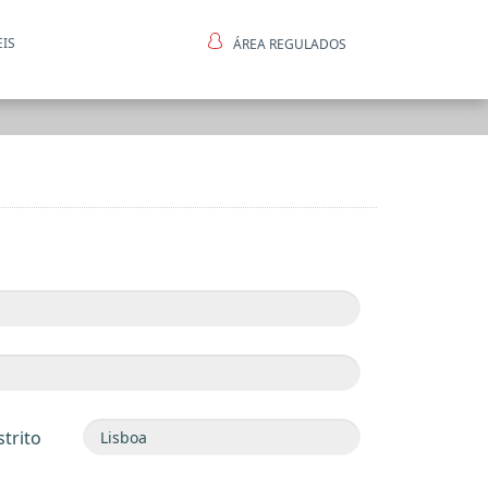
EIS
ÁREA REGULADOS
ntes
strito