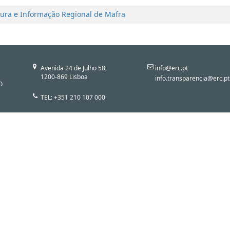
tura e Informação Regional de Mafra
Avenida 24 de Julho 58,
info@erc.pt
1200-869 Lisboa
info.transparencia@erc.pt
O
TEL: +351 210 107 000