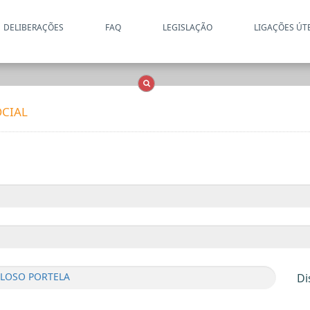
DELIBERAÇÕES
FAQ
LEGISLAÇÃO
LIGAÇÕES ÚT
Apenas resultados coincide
OCS
Entidades
Tudo
CIAL
ELOSO PORTELA
Di