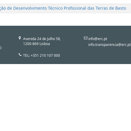
ção de Desenvolvimento Técnico Profissional das Terras de Basto
Avenida 24 de Julho 58,
info@erc.pt
1200-869 Lisboa
info.transparencia@erc.pt
O
TEL: +351 210 107 000