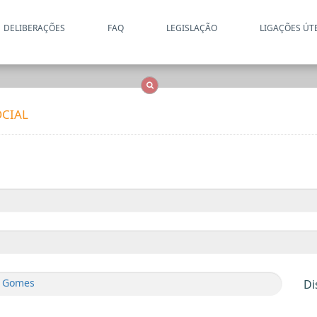
DELIBERAÇÕES
FAQ
LEGISLAÇÃO
LIGAÇÕES ÚT
Apenas resultados coincide
OCS
Entidades
Tudo
CIAL
ra Gomes
Di