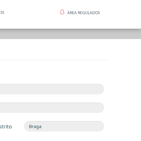
EIS
ÁREA REGULADOS
ntes
strito