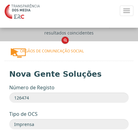
Toggl
navig
Apenas
OCS
Entidades
Tudo
resultados coincidentes
ÓRGÃOS DE COMUNICAÇÃO SOCIAL
Nova Gente Soluções
Número de Registo
Tipo de OCS