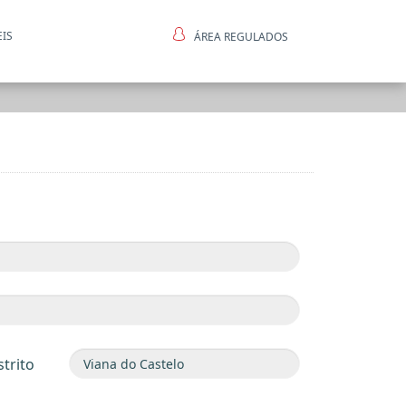
EIS
ÁREA REGULADOS
ntes
strito