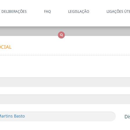
DELIBERAÇÕES
FAQ
LEGISLAÇÃO
LIGAÇÕES ÚT
Apenas resultados coincide
OCS
Entidades
Tudo
CIAL
Martins Basto
Di