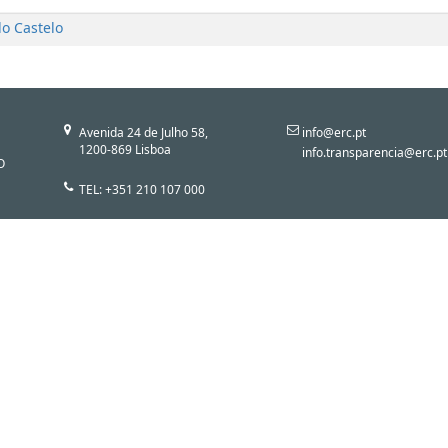
do Castelo
Avenida 24 de Julho 58,
info@erc.pt
1200-869 Lisboa
info.transparencia@erc.pt
O
TEL: +351 210 107 000