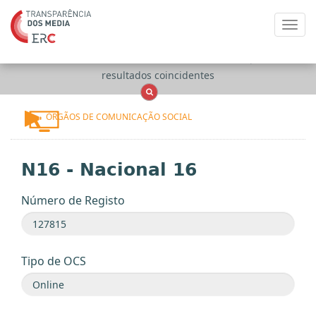
Toggl
navig
Apenas
OCS
Entidades
Tudo
resultados coincidentes
ÓRGÃOS DE COMUNICAÇÃO SOCIAL
N16 - Nacional 16
Número de Registo
Tipo de OCS