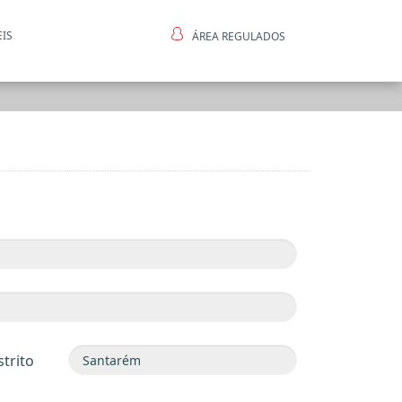
EIS
ÁREA REGULADOS
ntes
strito