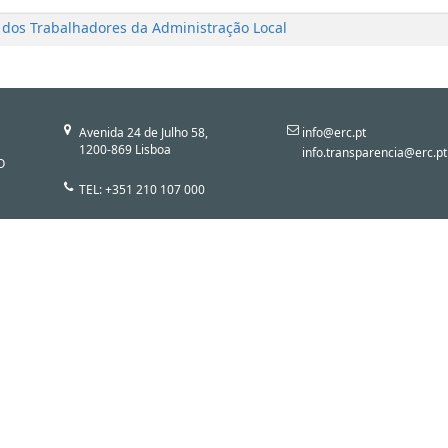
 dos Trabalhadores da Administração Local
Avenida 24 de Julho 58,
info@erc.pt
1200-869 Lisboa
info.transparencia@erc.pt
O
TEL: +351 210 107 000