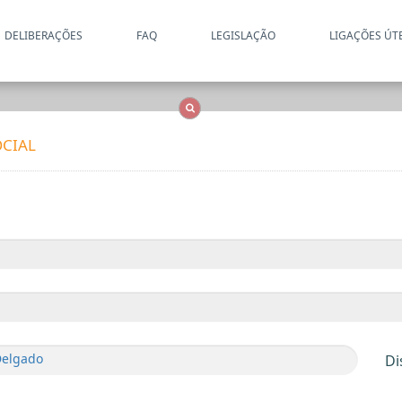
DELIBERAÇÕES
FAQ
LEGISLAÇÃO
LIGAÇÕES ÚT
Apenas resultados coincide
OCS
Entidades
Tudo
CIAL
Delgado
Di