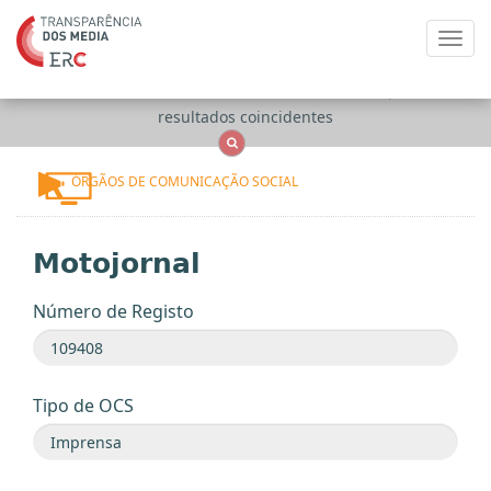
Toggl
navig
Apenas
OCS
Entidades
Tudo
resultados coincidentes
ÓRGÃOS DE COMUNICAÇÃO SOCIAL
Motojornal
Número de Registo
Tipo de OCS