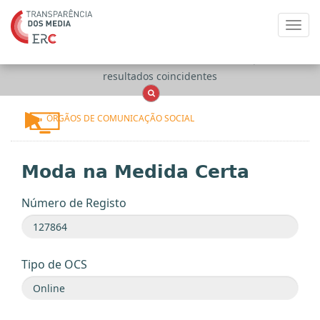
Toggl
navig
Apenas
OCS
Entidades
Tudo
resultados coincidentes
ÓRGÃOS DE COMUNICAÇÃO SOCIAL
Moda na Medida Certa
Número de Registo
Tipo de OCS