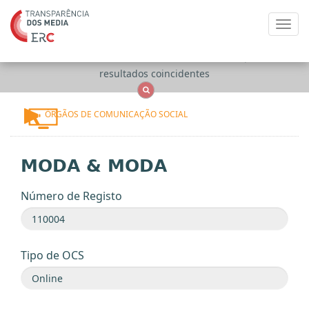
Toggl
navig
Apenas
OCS
Entidades
Tudo
resultados coincidentes
ÓRGÃOS DE COMUNICAÇÃO SOCIAL
MODA & MODA
Número de Registo
Tipo de OCS