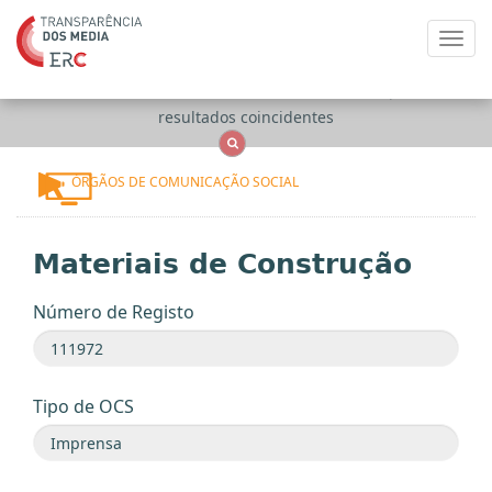
Toggl
navig
Apenas
OCS
Entidades
Tudo
resultados coincidentes
ÓRGÃOS DE COMUNICAÇÃO SOCIAL
Materiais de Construção
Número de Registo
Tipo de OCS