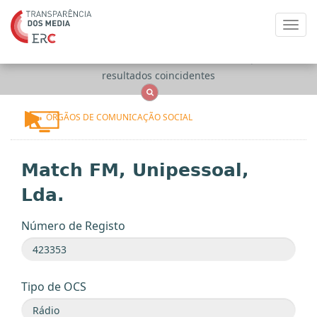
Toggl
navig
Apenas
OCS
Entidades
Tudo
resultados coincidentes
ÓRGÃOS DE COMUNICAÇÃO SOCIAL
Match FM, Unipessoal,
Lda.
Número de Registo
Tipo de OCS