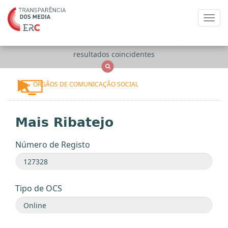
Toggl
navig
Apenas
OCS
Entidades
Tudo
resultados coincidentes
ÓRGÃOS DE COMUNICAÇÃO SOCIAL
Mais Ribatejo
Número de Registo
Tipo de OCS