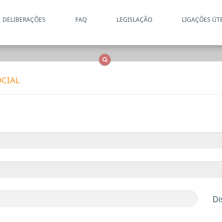
DELIBERAÇÕES
FAQ
LEGISLAÇÃO
LIGAÇÕES ÚT
Apenas resultados coincide
OCS
Entidades
Tudo
CIAL
Di