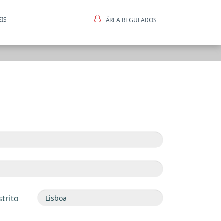
EIS
ÁREA REGULADOS
ntes
strito