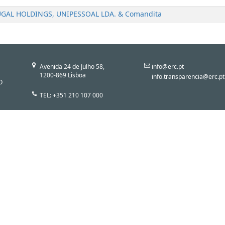
AL HOLDINGS, UNIPESSOAL LDA. & Comandita
Avenida 24 de Julho 58,
info@erc.pt
1200-869 Lisboa
info.transparencia@erc.pt
O
TEL: +351 210 107 000